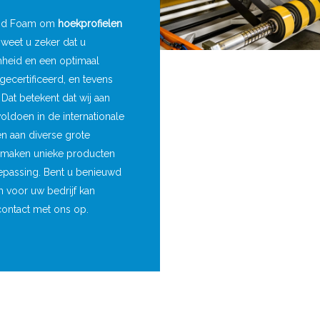
 and Foam om
hoekprofielen
 weet u zeker dat u
amheid en een optimaal
gecertificeerd, en tevens
Dat betekent dat wij aan
ldoen in de internationale
en aan diverse grote
en maken unieke producten
toepassing. Bent u benieuwd
 voor uw bedrijf kan
ontact met ons op.