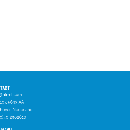
TACT
o@htr-nl.com
107, 5633 AA
dhoven Nederland
 (0)40 2902610