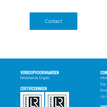
Contact
VERKOOPVOORWAARDEN
CON
Nederlands
Engels
inf
Esp 
CERTIFICERINGEN
Ein
+31