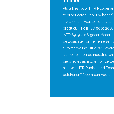
Als u kiest voor HTR Rubber
te produceren voor uw bedrijf,
investeert in kwaliteit, duurza
product. HTR is ISO 9001:2015 
IATF16949:2016 gecertificeerd. 
de zwaarste normen en eisen vo
automotive industrie. Wij lever
klanten binnen de industrie, 
die precies aansluiten bij de 
naar wat HTR Rubber and Foam
betekenen? Neem dan vooral c