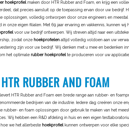
er hoekprofiel
maken door HTR Rubber and Foam, en krijg een volle
deel, dat precies aansluit op de toepassing ervan door uw bedrijf. H
e oplossingen, volledig ontworpen door onze engineers en meestal
in onze eigen filialen. Met 69 jaar ervaring en vakkennis, kunnen wij 
profiel
voor uw bedrijf ontwerpen. Wij streven altijd naar een uitstek
rship, zodat onze
hoekprofielen
altijd volledig voldoen aan uw verwa
estering zijn voor uw bedrijf. Wij denken met u mee en bedenken in
om het optimale
rubber hoekprofiel
te produceren voor uw applicatie
 HTR RUBBER AND FOAM
3 levert HTR Rubber and Foam een brede range aan rubber- en foamp
enommeerde bedrijven van de industrie. Iedere dag creëren onze en
e rubber- en foam oplossingen door gebruik te maken van het meest
es. Wij hebben een R&D afdeling in huis en een eigen testlaboratori
hoe we het allerbeste
hoekprofiel
kunnen ontwerpen voor elke speci