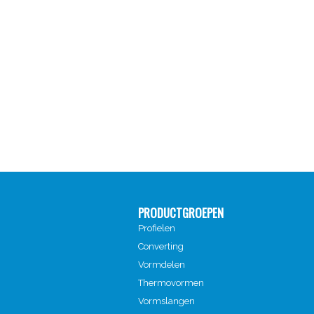
PRODUCTGROEPEN
Profielen
Converting
Vormdelen
Thermovormen
Vormslangen