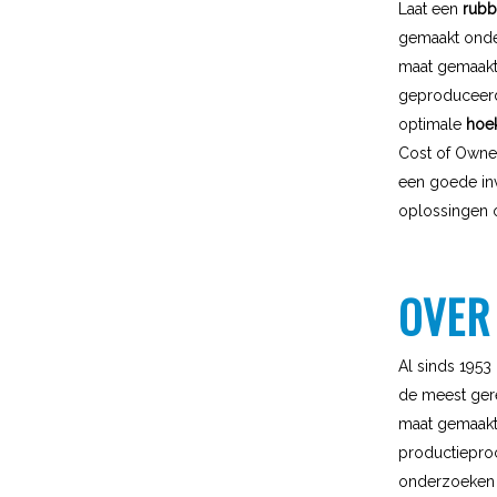
Laat een
rubb
gemaakt onder
maat gemaakt
geproduceerd 
optimale
hoek
Cost of Owne
een goede inv
oplossingen 
OVER
Al sinds 195
de meest ger
maat gemaakt
productieproc
onderzoeken 