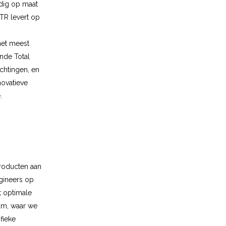
dig op maat
TR levert op
het meest
ende Total
chtingen, en
novatieve
.
roducten aan
gineers op
 optimale
um, waar we
fieke