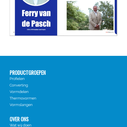
PRODUCTGROEPEN
Profielen
Converting
Vormdelen
Thermovormen
Vormslangen
OVER ONS
Wat wij doen