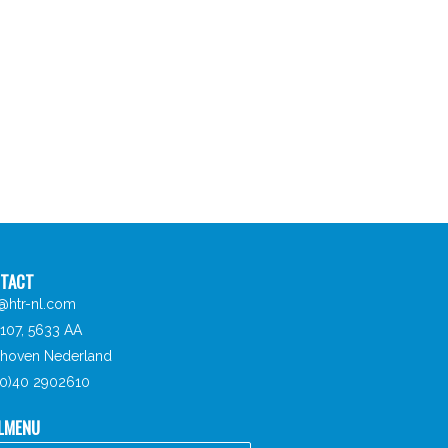
TACT
o@htr-nl.com
107, 5633 AA
dhoven Nederland
 (0)40 2902610
LMENU