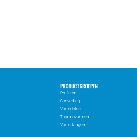
PRODUCTGROEPEN
Profielen
Converting
Vormdelen
Thermovormen
Vormslangen