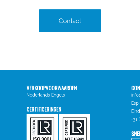
Contact
VERKOOPVOORWAARDEN
CON
Nederlands
Engels
inf
Esp 
CERTIFICERINGEN
Ein
+31
SNE